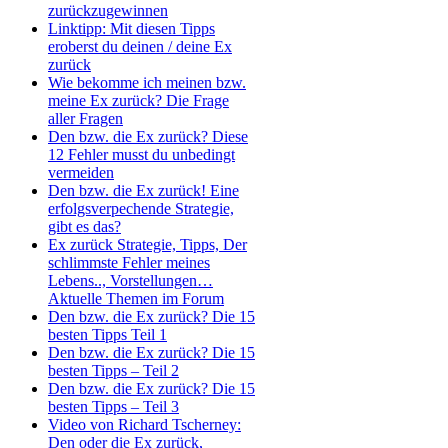
zurückzugewinnen
Linktipp: Mit diesen Tipps
eroberst du deinen / deine Ex
zurück
Wie bekomme ich meinen bzw.
meine Ex zurück? Die Frage
aller Fragen
Den bzw. die Ex zurück? Diese
12 Fehler musst du unbedingt
vermeiden
Den bzw. die Ex zurück! Eine
erfolgsverpechende Strategie,
gibt es das?
Ex zurück Strategie, Tipps, Der
schlimmste Fehler meines
Lebens.., Vorstellungen…
Aktuelle Themen im Forum
Den bzw. die Ex zurück? Die 15
besten Tipps Teil 1
Den bzw. die Ex zurück? Die 15
besten Tipps – Teil 2
Den bzw. die Ex zurück? Die 15
besten Tipps – Teil 3
Video von Richard Tscherney:
Den oder die Ex zurück,