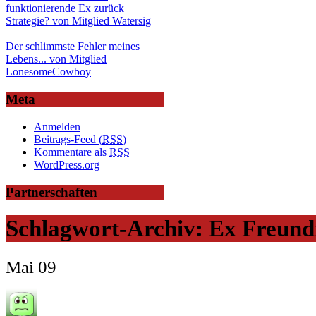
funktionierende Ex zurück
Strategie? von Mitglied Watersig
Der schlimmste Fehler meines
Lebens... von Mitglied
LonesomeCowboy
Meta
Anmelden
Beitrags-Feed (
RSS
)
Kommentare als
RSS
WordPress.org
Partnerschaften
Schlagwort-Archiv:
Ex Freund
Mai
09