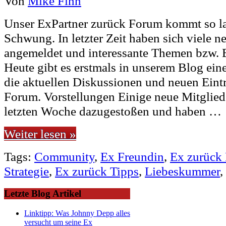
Von
Mike Finn
Unser ExPartner zurück Forum kommt so l
Schwung. In letzter Zeit haben sich viele n
angemeldet und interessante Themen bzw. Be
Heute gibt es erstmals in unserem Blog ein
die aktuellen Diskussionen und neuen Eint
Forum. Vorstellungen Einige neue Mitgliede
letzten Woche dazugestoßen und haben …
Weiter lesen »
Tags:
Community
,
Ex Freundin
,
Ex zurück
Strategie
,
Ex zurück Tipps
,
Liebeskummer
,
Letzte Blog Artikel
Linktipp: Was Johnny Depp alles
versucht um seine Ex