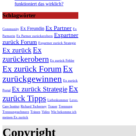
funktioniert das wirklich?
Schlagwörter
Ex Partner
Ex Freundin
Community
Ex
Expartner
Partnerin
Ex Partner zurückerobern
zurück Forum
Expartner zurück Strategie
Ex
Ex zurück
zurückerobern
Ex zurück Fehler
Ex
Ex zurück Forum
zurückgewinnen
Ex zurück
Ex
Ex zurück Strategie
Portal
zurück Tipps
Liebeskummer
Love-
Care Institut
Richard Tscherney
Trauer
Trennung
Trennungsschmerz
Tränen
Video
Wie bekomme ich
meinen Ex zurück
Copyright