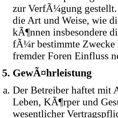
zur VerfÃ¼gung gestellt.
die Art und Weise, wie d
kÃ¶nnen insbesondere d
fÃ¼r bestimmte Zwecke ni
fremder Foren Einfluss 
5. GewÃ¤hrleistung
Der Betreiber haftet mit
Leben, KÃ¶rper und Gesu
wesentlicher Vertragspfli