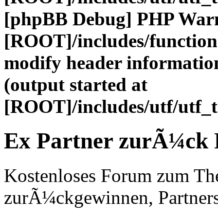
[phpBB Debug] PHP War
[ROOT]/includes/function
modify header information
(output started at
[ROOT]/includes/utf/utf_
Ex Partner zurÃ¼ck
Kostenloses Forum zum Th
zurÃ¼ckgewinnen, Partners