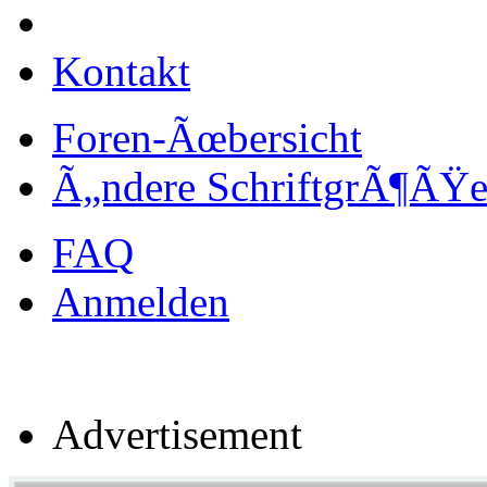
Kontakt
Foren-Ãœbersicht
Ã„ndere SchriftgrÃ¶ÃŸ
FAQ
Anmelden
Advertisement