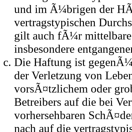
und im Ã¼brigen der HÃ
vertragstypischen Durchs
gilt auch fÃ¼r mittelba
insbesondere entgangen
Die Haftung ist gegenÃ
der Verletzung von Lebe
vorsÃ¤tzlichem oder gro
Betreibers auf die bei Ve
vorhersehbaren SchÃ¤de
nach auf die vertragstyp