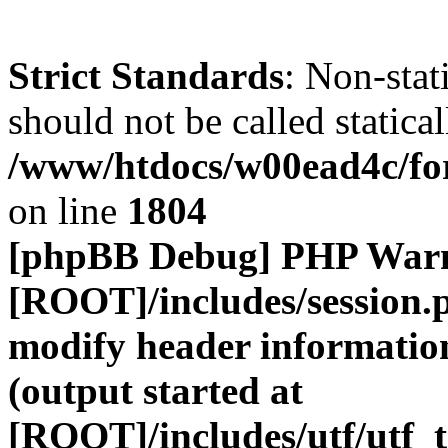
Strict Standards
: Non-stat
should not be called statical
/www/htdocs/w00ead4c/for
on line
1804
[phpBB Debug] PHP War
[ROOT]/includes/session.
modify header information
(output started at
[ROOT]/includes/utf/utf_