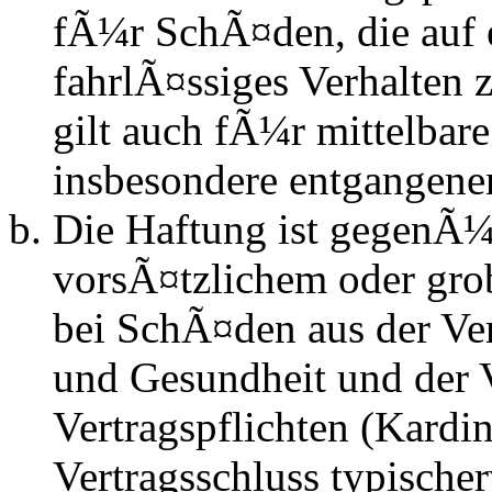
fÃ¼r SchÃ¤den, die auf 
fahrlÃ¤ssiges Verhalten
gilt auch fÃ¼r mittelba
insbesondere entgangen
Die Haftung ist gegenÃ¼
vorsÃ¤tzlichem oder gro
bei SchÃ¤den aus der Ve
und Gesundheit und der V
Vertragspflichten (Kardin
Vertragsschluss typisch