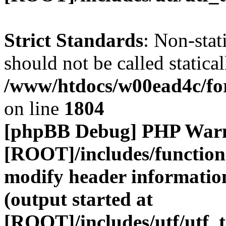
Strict Standards
: Non-stat
should not be called statical
/www/htdocs/w00ead4c/for
on line
1804
[phpBB Debug] PHP War
[ROOT]/includes/function
modify header information
(output started at
[ROOT]/includes/utf/utf_