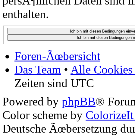
persÃ¶nlichen Daten sind in
enthalten.
Foren-Ãœbersicht
Das Team
•
Alle Cookies
Zeiten sind UTC
Powered by
phpBB
® Forum
Color scheme by
ColorizeIt
Deutsche Ãœbersetzung du