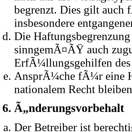
begrenzt. Dies gilt auch
insbesondere entgangen
Die Haftungsbegrenzung d
sinngemÃ¤ÃŸ auch zugun
ErfÃ¼llungsgehilfen des 
AnsprÃ¼che fÃ¼r eine 
nationalem Recht bleibe
6. Ã„nderungsvorbehalt
Der Betreiber ist berech