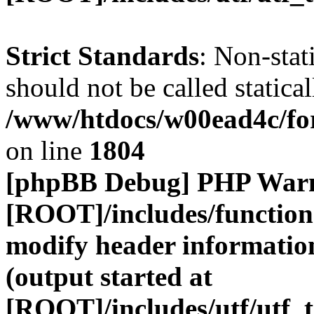
Strict Standards
: Non-stat
should not be called statical
/www/htdocs/w00ead4c/for
on line
1804
[phpBB Debug] PHP War
[ROOT]/includes/function
modify header information
(output started at
[ROOT]/includes/utf/utf_