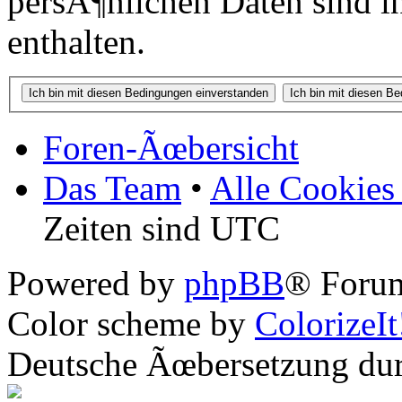
persÃ¶nlichen Daten sind in
enthalten.
Foren-Ãœbersicht
Das Team
•
Alle Cookies
Zeiten sind UTC
Powered by
phpBB
® Forum
Color scheme by
ColorizeIt
Deutsche Ãœbersetzung du