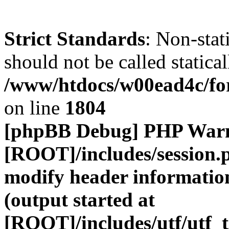
Strict Standards
: Non-stat
should not be called statical
/www/htdocs/w00ead4c/for
on line
1804
[phpBB Debug] PHP War
[ROOT]/includes/session.
modify header information
(output started at
[ROOT]/includes/utf/utf_