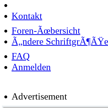
Kontakt
Foren-Ãœbersicht
Ã„ndere SchriftgrÃ¶ÃŸ
FAQ
Anmelden
Advertisement