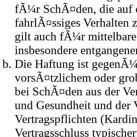
fÃ¼r SchÃ¤den, die auf 
fahrlÃ¤ssiges Verhalten
gilt auch fÃ¼r mittelba
insbesondere entgangen
Die Haftung ist gegenÃ¼
vorsÃ¤tzlichem oder gro
bei SchÃ¤den aus der Ve
und Gesundheit und der V
Vertragspflichten (Kardin
Vertragsschluss typisch