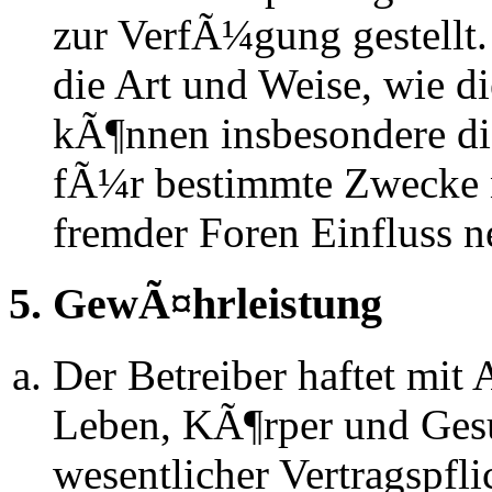
zur VerfÃ¼gung gestellt.
die Art und Weise, wie d
kÃ¶nnen insbesondere d
fÃ¼r bestimmte Zwecke ni
fremder Foren Einfluss 
5. GewÃ¤hrleistung
Der Betreiber haftet mit
Leben, KÃ¶rper und Gesu
wesentlicher Vertragspfli