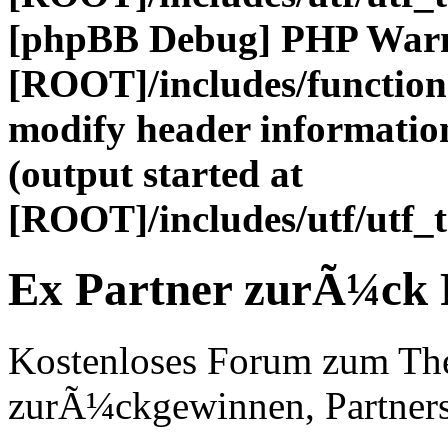
[phpBB Debug] PHP War
[ROOT]/includes/function
modify header information
(output started at
[ROOT]/includes/utf/utf_
Ex Partner zurÃ¼ck
Kostenloses Forum zum Th
zurÃ¼ckgewinnen, Partners