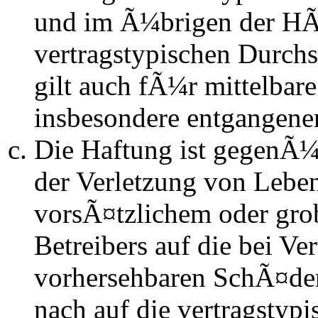
und im Ã¼brigen der HÃ
vertragstypischen Durchs
gilt auch fÃ¼r mittelba
insbesondere entgangen
Die Haftung ist gegenÃ
der Verletzung von Lebe
vorsÃ¤tzlichem oder gro
Betreibers auf die bei Ve
vorhersehbaren SchÃ¤de
nach auf die vertragstyp