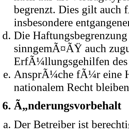
begrenzt. Dies gilt auch
insbesondere entgangen
Die Haftungsbegrenzung d
sinngemÃ¤ÃŸ auch zugun
ErfÃ¼llungsgehilfen des 
AnsprÃ¼che fÃ¼r eine 
nationalem Recht bleibe
6. Ã„nderungsvorbehalt
Der Betreiber ist berech