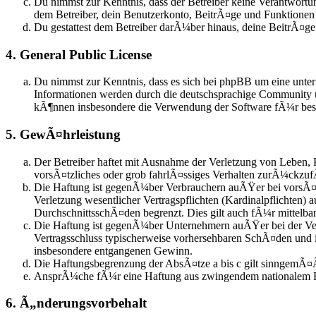
Du nimmst zur Kenntnis, dass der Betreiber keine Verantwortung
dem Betreiber, dein Benutzerkonto, BeitrÃ¤ge und Funktionen j
Du gestattest dem Betreiber darÃ¼ber hinaus, deine BeitrÃ¤g
4. General Public License
Du nimmst zur Kenntnis, dass es sich bei phpBB um eine unte
Informationen werden durch die deutschsprachige Community u
kÃ¶nnen insbesondere die Verwendung der Software fÃ¼r besti
5. GewÃ¤hrleistung
Der Betreiber haftet mit Ausnahme der Verletzung von Leben, 
vorsÃ¤tzliches oder grob fahrlÃ¤ssiges Verhalten zurÃ¼ckzuf
Die Haftung ist gegenÃ¼ber Verbrauchern auÃŸer bei vorsÃ¤t
Verletzung wesentlicher Vertragspflichten (Kardinalpflichten)
DurchschnittsschÃ¤den begrenzt. Dies gilt auch fÃ¼r mittel
Die Haftung ist gegenÃ¼ber Unternehmern auÃŸer bei der Verl
Vertragsschluss typischerweise vorhersehbaren SchÃ¤den und 
insbesondere entgangenen Gewinn.
Die Haftungsbegrenzung der AbsÃ¤tze a bis c gilt sinngemÃ¤Ã
AnsprÃ¼che fÃ¼r eine Haftung aus zwingendem nationalem R
6. Ã„nderungsvorbehalt