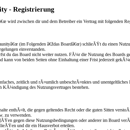
y - Registrierung
 wird zwischen dir und dem Betreiber ein Vertrag mit folgenden Re
nityâ€œ (im Folgenden â€ždas Boardâ€œ) schlieÃŸt du einen Nutzung
egelungen einverstanden.
fst du das Board nicht weiter nutzen. FÃ¼r die Nutzung des Boards gel
d kann von beiden Seiten ohne Einhaltung einer Frist jederzeit gekÃ¼
n einfaches, zeitlich und rÃ¤umlich unbeschrÃ¤nktes und unentgeltliche
ach KÃ¼ndigung des Nutzungsvertrages bestehen.
nhalte enthÃ¤lt, die gegen geltendes Recht oder die guten Sitten versto
zw. zu verwenden.
Ã¶ÃŸen gegen diese Nutzungsbedingungen oder anderer im Board verÃ¶
lieÃŸen und dir ein Hausverbot erteilen.