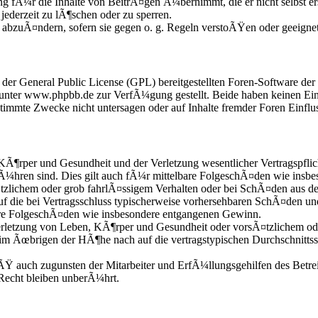
 fÃ¼r die Inhalte von BeitrÃ¤gen Ã¼bernimmt, die er nicht selbst erst
ederzeit zu lÃ¶schen oder zu sperren.
e abzuÃ¤ndern, sofern sie gegen o. g. Regeln verstoÃŸen oder geeigne
r der General Public License (GPL) bereitgestellten Foren-Software 
nter www.phpbb.de zur VerfÃ¼gung gestellt. Beide haben keinen Einfl
mmte Zwecke nicht untersagen oder auf Inhalte fremder Foren Einflu
KÃ¶rper und Gesundheit und der Verletzung wesentlicher Vertragspflic
Ã¼hren sind. Dies gilt auch fÃ¼r mittelbare FolgeschÃ¤den wie insb
zlichem oder grob fahrlÃ¤ssigem Verhalten oder bei SchÃ¤den aus d
 auf die bei Vertragsschluss typischerweise vorhersehbaren SchÃ¤den 
bare FolgeschÃ¤den wie insbesondere entgangenen Gewinn.
etzung von Leben, KÃ¶rper und Gesundheit oder vorsÃ¤tzlichem oder 
im Ãœbrigen der HÃ¶he nach auf die vertragstypischen Durchschnittss
Ÿ auch zugunsten der Mitarbeiter und ErfÃ¼llungsgehilfen des Betrei
echt bleiben unberÃ¼hrt.