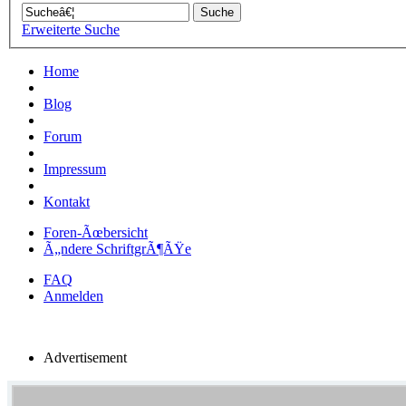
Erweiterte Suche
Home
Blog
Forum
Impressum
Kontakt
Foren-Ãœbersicht
Ã„ndere SchriftgrÃ¶ÃŸe
FAQ
Anmelden
Advertisement