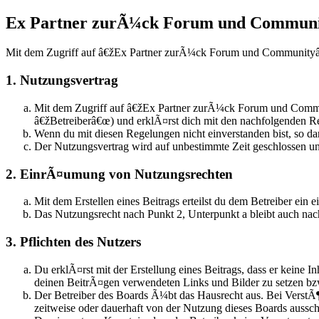
Ex Partner zurÃ¼ck Forum und Communit
Mit dem Zugriff auf â€žEx Partner zurÃ¼ck Forum und Communityâ€œ
1. Nutzungsvertrag
Mit dem Zugriff auf â€žEx Partner zurÃ¼ck Forum und Commu
â€žBetreiberâ€œ) und erklÃ¤rst dich mit den nachfolgenden R
Wenn du mit diesen Regelungen nicht einverstanden bist, so dar
Der Nutzungsvertrag wird auf unbestimmte Zeit geschlossen un
2. EinrÃ¤umung von Nutzungsrechten
Mit dem Erstellen eines Beitrags erteilst du dem Betreiber ei
Das Nutzungsrecht nach Punkt 2, Unterpunkt a bleibt auch n
3. Pflichten des Nutzers
Du erklÃ¤rst mit der Erstellung eines Beitrags, dass er keine I
deinen BeitrÃ¤gen verwendeten Links und Bilder zu setzen b
Der Betreiber des Boards Ã¼bt das Hausrecht aus. Bei Verst
zeitweise oder dauerhaft von der Nutzung dieses Boards aussch