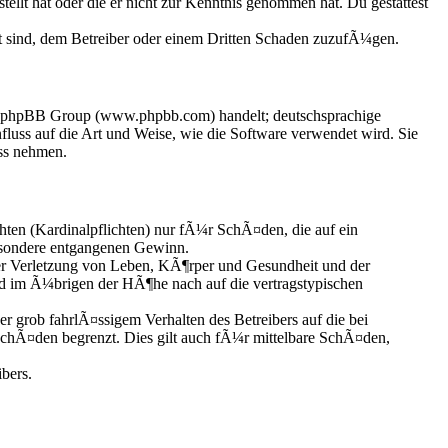
ellt hat oder die er nicht zur Kenntnis genommen hat. Du gestattest
t sind, dem Betreiber oder einem Dritten Schaden zuzufÃ¼gen.
der phpBB Group (www.phpbb.com) handelt; deutschsprachige
uss auf die Art und Weise, wie die Software verwendet wird. Sie
ss nehmen.
hten (Kardinalpflichten) nur fÃ¼r SchÃ¤den, die auf ein
esondere entgangenen Gewinn.
er Verletzung von Leben, KÃ¶rper und Gesundheit und der
und im Ã¼brigen der HÃ¶he nach auf die vertragstypischen
grob fahrlÃ¤ssigem Verhalten des Betreibers auf die bei
chÃ¤den begrenzt. Dies gilt auch fÃ¼r mittelbare SchÃ¤den,
bers.