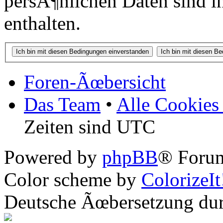
persÃ¶nlichen Daten sind in
enthalten.
Foren-Ãœbersicht
Das Team
•
Alle Cookies
Zeiten sind UTC
Powered by
phpBB
® Forum
Color scheme by
ColorizeIt
Deutsche Ãœbersetzung du