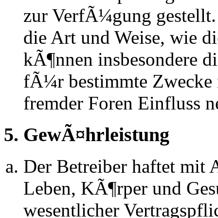
zur VerfÃ¼gung gestellt.
die Art und Weise, wie d
kÃ¶nnen insbesondere d
fÃ¼r bestimmte Zwecke ni
fremder Foren Einfluss 
5. GewÃ¤hrleistung
Der Betreiber haftet mit
Leben, KÃ¶rper und Gesu
wesentlicher Vertragspfli