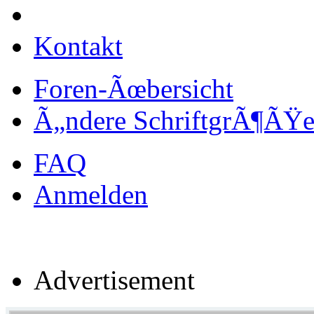
Kontakt
Foren-Ãœbersicht
Ã„ndere SchriftgrÃ¶ÃŸ
FAQ
Anmelden
Advertisement