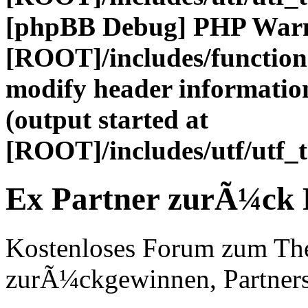
[phpBB Debug] PHP War
[ROOT]/includes/function
modify header information
(output started at
[ROOT]/includes/utf/utf_
Ex Partner zurÃ¼ck
Kostenloses Forum zum Th
zurÃ¼ckgewinnen, Partners