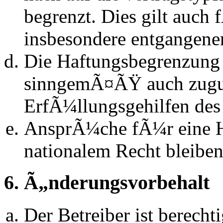
begrenzt. Dies gilt auch
insbesondere entgangen
Die Haftungsbegrenzung d
sinngemÃ¤ÃŸ auch zugun
ErfÃ¼llungsgehilfen des 
AnsprÃ¼che fÃ¼r eine 
nationalem Recht bleibe
6. Ã„nderungsvorbehalt
Der Betreiber ist berech