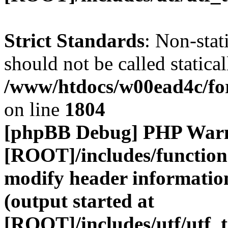
Strict Standards
: Non-stat
should not be called statical
/www/htdocs/w00ead4c/for
on line
1804
[phpBB Debug] PHP War
[ROOT]/includes/function
modify header information
(output started at
[ROOT]/includes/utf/utf_