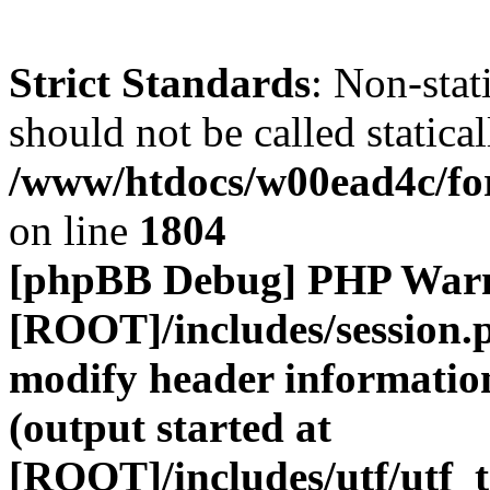
Strict Standards
: Non-stat
should not be called statical
/www/htdocs/w00ead4c/for
on line
1804
[phpBB Debug] PHP War
[ROOT]/includes/session.
modify header information
(output started at
[ROOT]/includes/utf/utf_