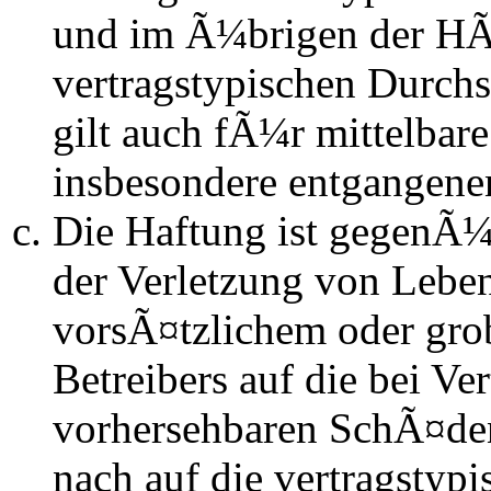
und im Ã¼brigen der HÃ
vertragstypischen Durchs
gilt auch fÃ¼r mittelba
insbesondere entgangen
Die Haftung ist gegenÃ
der Verletzung von Lebe
vorsÃ¤tzlichem oder gro
Betreibers auf die bei Ve
vorhersehbaren SchÃ¤de
nach auf die vertragstyp