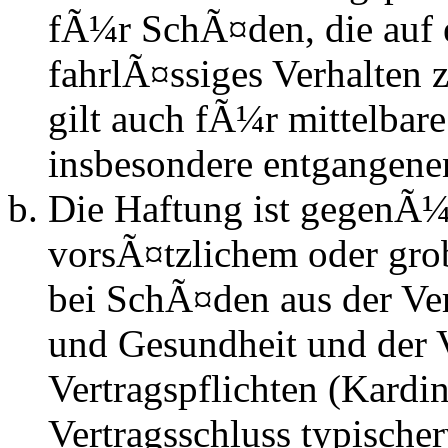
fÃ¼r SchÃ¤den, die auf 
fahrlÃ¤ssiges Verhalten
gilt auch fÃ¼r mittelba
insbesondere entgangen
Die Haftung ist gegenÃ¼
vorsÃ¤tzlichem oder gro
bei SchÃ¤den aus der Ve
und Gesundheit und der V
Vertragspflichten (Kardin
Vertragsschluss typisch