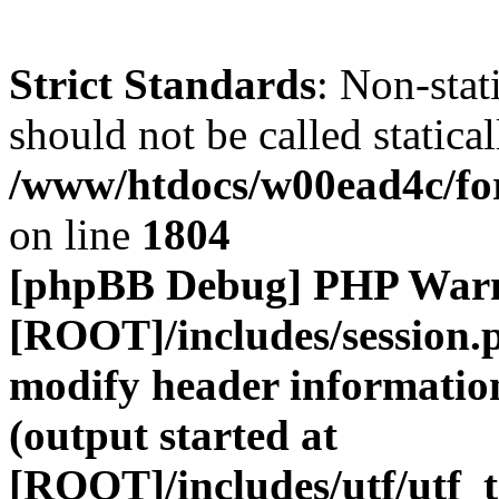
Strict Standards
: Non-stat
should not be called statical
/www/htdocs/w00ead4c/for
on line
1804
[phpBB Debug] PHP War
[ROOT]/includes/session.
modify header information
(output started at
[ROOT]/includes/utf/utf_