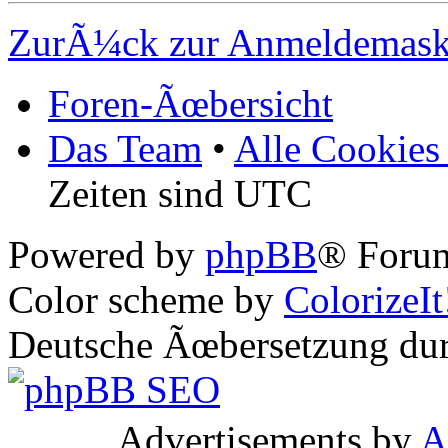
ZurÃ¼ck zur Anmeldemas
Foren-Ãœbersicht
Das Team
•
Alle Cookies
Zeiten sind UTC
Powered by
phpBB
® Forum
Color scheme by
ColorizeIt
Deutsche Ãœbersetzung du
Advertisements by
A