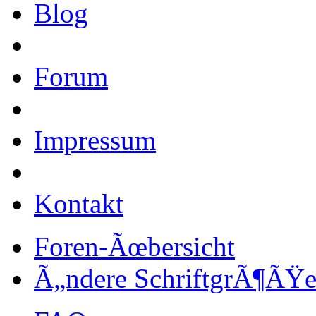
Blog
Forum
Impressum
Kontakt
Foren-Ãœbersicht
Ã„ndere SchriftgrÃ¶ÃŸ