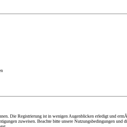
en
nen. Die Registrierung ist in wenigen Augenblicken erledigt und ermÃ¶
htigungen zuweisen. Beachte bitte unsere Nutzungsbedingungen und die
gst.