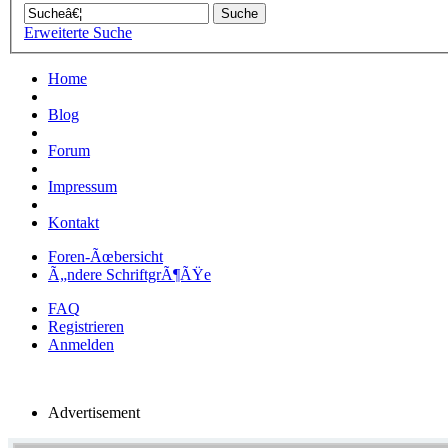
Erweiterte Suche
Home
Blog
Forum
Impressum
Kontakt
Foren-Ãœbersicht
Ã„ndere SchriftgrÃ¶ÃŸe
FAQ
Registrieren
Anmelden
Advertisement