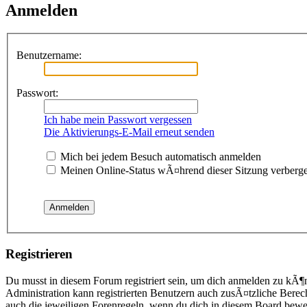
Anmelden
Benutzername:
Passwort:
Ich habe mein Passwort vergessen
Die Aktivierungs-E-Mail erneut senden
Mich bei jedem Besuch automatisch anmelden
Meinen Online-Status wÃ¤hrend dieser Sitzung verberg
Registrieren
Du musst in diesem Forum registriert sein, um dich anmelden zu kÃ¶n
Administration kann registrierten Benutzern auch zusÃ¤tzliche Berec
auch die jeweiligen Forenregeln, wenn du dich in diesem Board bewe