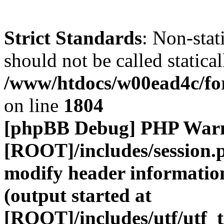
Strict Standards
: Non-stat
should not be called statical
/www/htdocs/w00ead4c/for
on line
1804
[phpBB Debug] PHP War
[ROOT]/includes/session.
modify header information
(output started at
[ROOT]/includes/utf/utf_