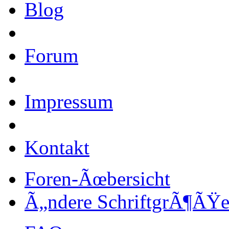
Blog
Forum
Impressum
Kontakt
Foren-Ãœbersicht
Ã„ndere SchriftgrÃ¶ÃŸ