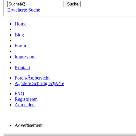
Erweiterte Suche
Home
Blog
Forum
Impressum
Kontakt
Foren-Ãœbersicht
Ã„ndere SchriftgrÃ¶ÃŸe
FAQ
Registrieren
Anmelden
Advertisement