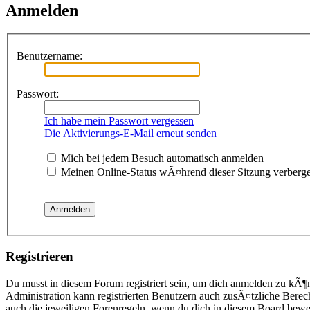
Anmelden
Benutzername:
Passwort:
Ich habe mein Passwort vergessen
Die Aktivierungs-E-Mail erneut senden
Mich bei jedem Besuch automatisch anmelden
Meinen Online-Status wÃ¤hrend dieser Sitzung verberg
Registrieren
Du musst in diesem Forum registriert sein, um dich anmelden zu kÃ¶n
Administration kann registrierten Benutzern auch zusÃ¤tzliche Berec
auch die jeweiligen Forenregeln, wenn du dich in diesem Board bewe