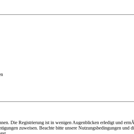
en
nen. Die Registrierung ist in wenigen Augenblicken erledigt und ermÃ¶
htigungen zuweisen. Beachte bitte unsere Nutzungsbedingungen und die
gst.