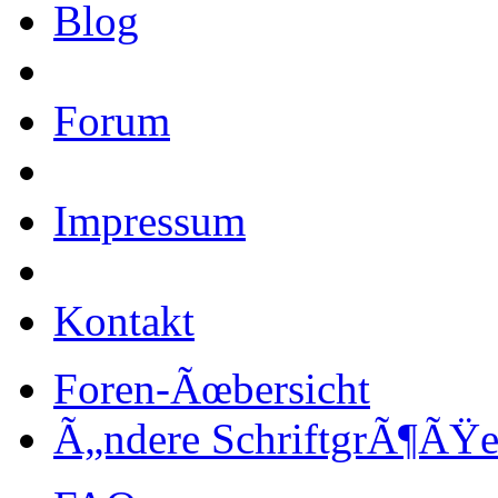
Blog
Forum
Impressum
Kontakt
Foren-Ãœbersicht
Ã„ndere SchriftgrÃ¶ÃŸ