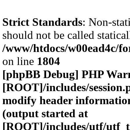
Strict Standards
: Non-stat
should not be called statical
/www/htdocs/w00ead4c/for
on line
1804
[phpBB Debug] PHP War
[ROOT]/includes/session.
modify header information
(output started at
[ROOT]/includes/utf/utf_