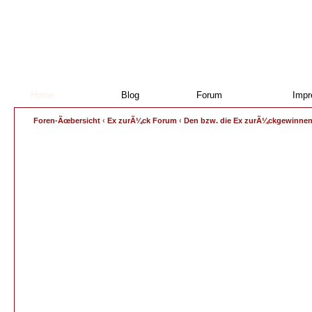
Ex Par
Home
Blog
Forum
Imp
Foren-Ãœbersicht
‹
Ex zurÃ¼ck Forum
‹
Den bzw. die Ex zurÃ¼ckgewinne