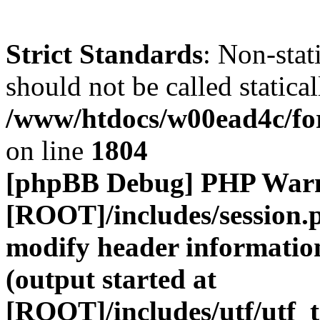
Strict Standards
: Non-stat
should not be called statical
/www/htdocs/w00ead4c/for
on line
1804
[phpBB Debug] PHP War
[ROOT]/includes/session.
modify header information
(output started at
[ROOT]/includes/utf/utf_