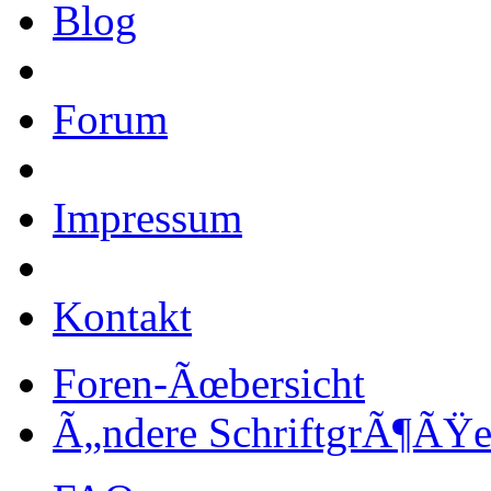
Blog
Forum
Impressum
Kontakt
Foren-Ãœbersicht
Ã„ndere SchriftgrÃ¶ÃŸ