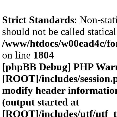
Strict Standards
: Non-stat
should not be called statical
/www/htdocs/w00ead4c/for
on line
1804
[phpBB Debug] PHP War
[ROOT]/includes/session.
modify header information
(output started at
[ROOT]/includes/utf/utf_