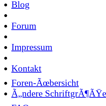
Blog
Forum
Impressum
Kontakt
Foren-Ãœbersicht
Ã„ndere SchriftgrÃ¶ÃŸ