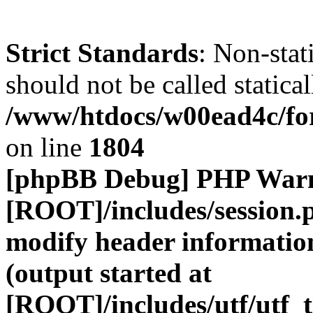
Strict Standards
: Non-stat
should not be called statical
/www/htdocs/w00ead4c/for
on line
1804
[phpBB Debug] PHP War
[ROOT]/includes/session.
modify header information
(output started at
[ROOT]/includes/utf/utf_