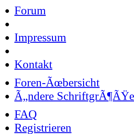
Forum
Impressum
Kontakt
Foren-Ãœbersicht
Ã„ndere SchriftgrÃ¶ÃŸ
FAQ
Registrieren