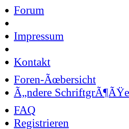
Forum
Impressum
Kontakt
Foren-Ãœbersicht
Ã„ndere SchriftgrÃ¶ÃŸ
FAQ
Registrieren