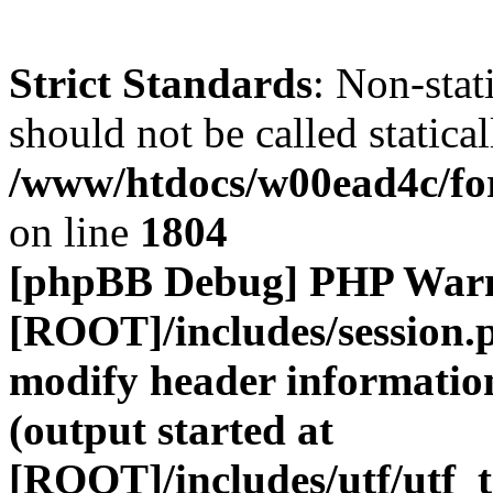
Strict Standards
: Non-stat
should not be called statical
/www/htdocs/w00ead4c/for
on line
1804
[phpBB Debug] PHP War
[ROOT]/includes/session.
modify header information
(output started at
[ROOT]/includes/utf/utf_