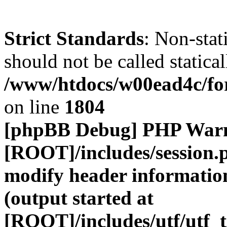
Strict Standards
: Non-stat
should not be called statical
/www/htdocs/w00ead4c/for
on line
1804
[phpBB Debug] PHP War
[ROOT]/includes/session.
modify header information
(output started at
[ROOT]/includes/utf/utf_