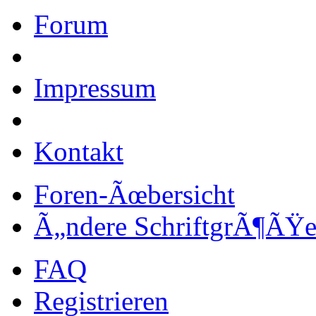
Forum
Impressum
Kontakt
Foren-Ãœbersicht
Ã„ndere SchriftgrÃ¶ÃŸ
FAQ
Registrieren