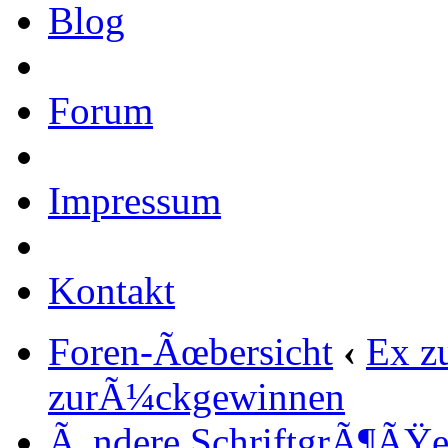
Blog
Forum
Impressum
Kontakt
Foren-Ãœbersicht
‹
Ex z
zurÃ¼ckgewinnen
Ã„ndere SchriftgrÃ¶ÃŸ