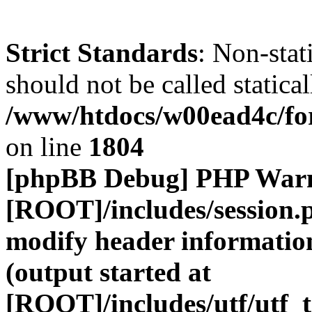
Strict Standards
: Non-stat
should not be called statical
/www/htdocs/w00ead4c/for
on line
1804
[phpBB Debug] PHP War
[ROOT]/includes/session.
modify header information
(output started at
[ROOT]/includes/utf/utf_