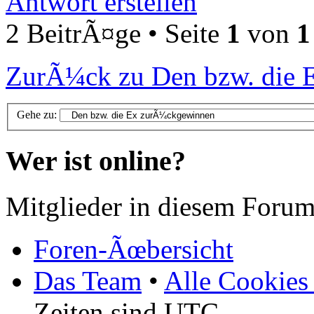
Antwort erstellen
2 BeitrÃ¤ge • Seite
1
von
1
ZurÃ¼ck zu Den bzw. die
Gehe zu:
Wer ist online?
Mitglieder in diesem Forum
Foren-Ãœbersicht
Das Team
•
Alle Cookies
Zeiten sind UTC