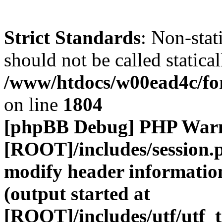
Strict Standards
: Non-stat
should not be called statical
/www/htdocs/w00ead4c/for
on line
1804
[phpBB Debug] PHP War
[ROOT]/includes/session.
modify header information
(output started at
[ROOT]/includes/utf/utf_