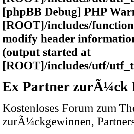
[phpBB Debug] PHP War
[ROOT]/includes/function
modify header information
(output started at
[ROOT]/includes/utf/utf_
Ex Partner zurÃ¼ck
Kostenloses Forum zum Th
zurÃ¼ckgewinnen, Partners