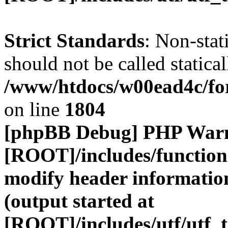
Strict Standards
: Non-stat
should not be called statical
/www/htdocs/w00ead4c/for
on line
1804
[phpBB Debug] PHP War
[ROOT]/includes/function
modify header information
(output started at
[ROOT]/includes/utf/utf_