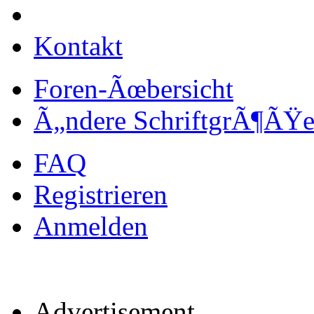
Kontakt
Foren-Ãœbersicht
Ã„ndere SchriftgrÃ¶ÃŸ
FAQ
Registrieren
Anmelden
Advertisement