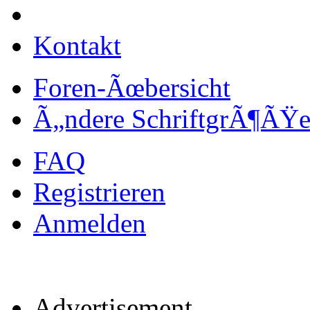
Kontakt
Foren-Ãœbersicht
Ã„ndere SchriftgrÃ¶ÃŸ
FAQ
Registrieren
Anmelden
Advertisement