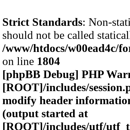
Strict Standards
: Non-stat
should not be called statical
/www/htdocs/w00ead4c/for
on line
1804
[phpBB Debug] PHP War
[ROOT]/includes/session.
modify header information
(output started at
[ROOT]/includes/utf/utf_