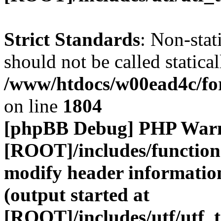
Strict Standards
: Non-stat
should not be called statical
/www/htdocs/w00ead4c/for
on line
1804
[phpBB Debug] PHP War
[ROOT]/includes/function
modify header information
(output started at
[ROOT]/includes/utf/utf_