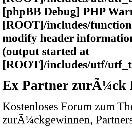
[phpBB Debug] PHP War
[ROOT]/includes/function
modify header information
(output started at
[ROOT]/includes/utf/utf_
Ex Partner zurÃ¼ck
Kostenloses Forum zum Th
zurÃ¼ckgewinnen, Partners