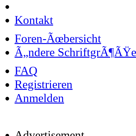
Kontakt
Foren-Ãœbersicht
Ã„ndere SchriftgrÃ¶ÃŸ
FAQ
Registrieren
Anmelden
Advertisement