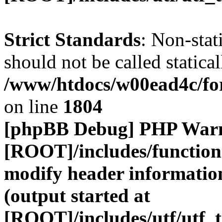
Strict Standards
: Non-stat
should not be called statical
/www/htdocs/w00ead4c/for
on line
1804
[phpBB Debug] PHP War
[ROOT]/includes/function
modify header information
(output started at
[ROOT]/includes/utf/utf_