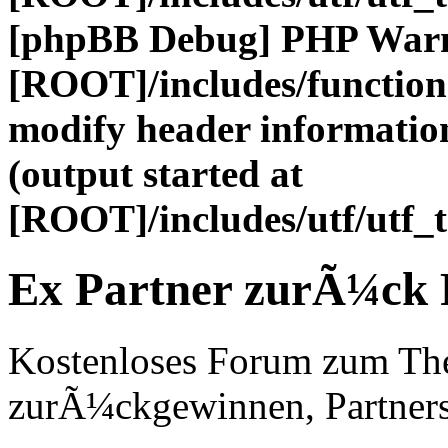
[phpBB Debug] PHP War
[ROOT]/includes/function
modify header information
(output started at
[ROOT]/includes/utf/utf_
Ex Partner zurÃ¼ck
Kostenloses Forum zum Th
zurÃ¼ckgewinnen, Partners