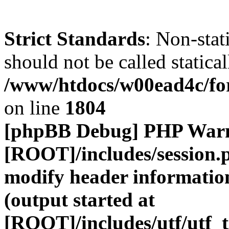
Strict Standards
: Non-stat
should not be called statical
/www/htdocs/w00ead4c/for
on line
1804
[phpBB Debug] PHP War
[ROOT]/includes/session.
modify header information
(output started at
[ROOT]/includes/utf/utf_