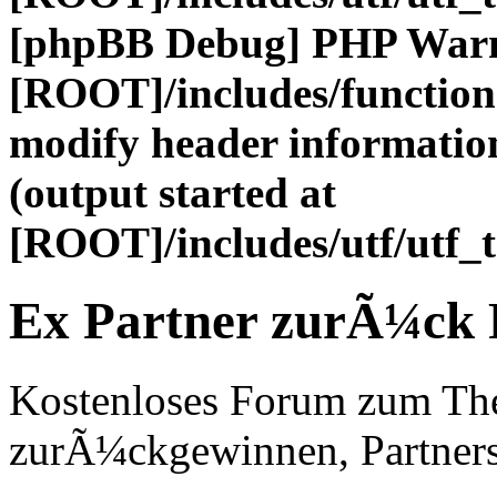
[phpBB Debug] PHP War
[ROOT]/includes/function
modify header information
(output started at
[ROOT]/includes/utf/utf_
Ex Partner zurÃ¼ck
Kostenloses Forum zum Th
zurÃ¼ckgewinnen, Partners