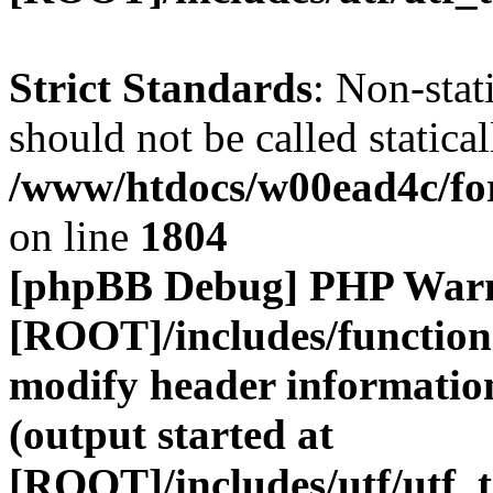
Strict Standards
: Non-stat
should not be called statical
/www/htdocs/w00ead4c/for
on line
1804
[phpBB Debug] PHP War
[ROOT]/includes/function
modify header information
(output started at
[ROOT]/includes/utf/utf_