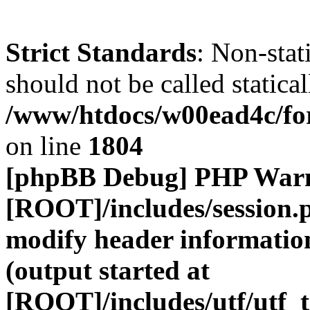
Strict Standards
: Non-stat
should not be called statical
/www/htdocs/w00ead4c/for
on line
1804
[phpBB Debug] PHP War
[ROOT]/includes/session.
modify header information
(output started at
[ROOT]/includes/utf/utf_