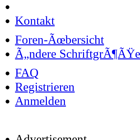
Kontakt
Foren-Ãœbersicht
Ã„ndere SchriftgrÃ¶ÃŸ
FAQ
Registrieren
Anmelden
Advertisement