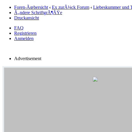
Foren-Ãœbersicht
‹
Ex zurÃ¼ck Forum
‹
Liebeskummer und 
Ã„ndere SchriftgrÃ¶ÃŸe
Druckansicht
FAQ
Registrieren
Anmelden
Advertisement