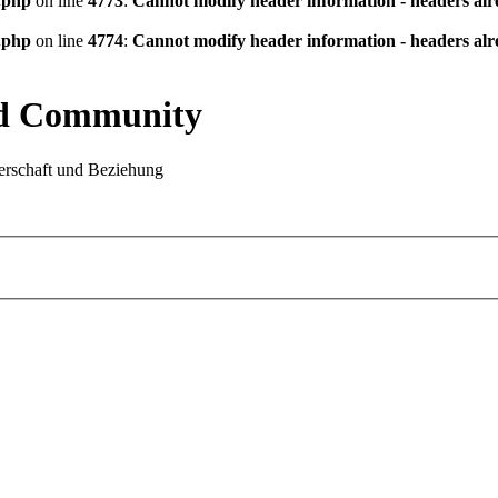
.php
on line
4773
:
Cannot modify header information - headers alre
.php
on line
4774
:
Cannot modify header information - headers alre
nd Community
rschaft und Beziehung