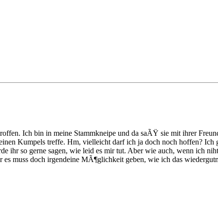
ffen. Ich bin in meine Stammkneipe und da saÃŸ sie mit ihrer Freundi
en Kumpels treffe. Hm, vielleicht darf ich ja doch noch hoffen? Ich gl
e ihr so gerne sagen, wie leid es mir tut. Aber wie auch, wenn ich niht
r es muss doch irgendeine MÃ¶glichkeit geben, wie ich das wiedergut