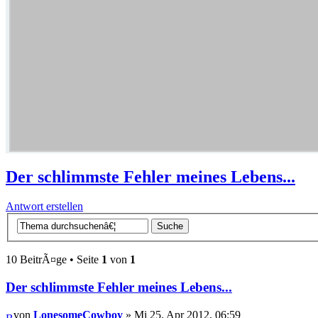
Der schlimmste Fehler meines Lebens...
Antwort erstellen
10 BeitrÃ¤ge • Seite
1
von
1
Der schlimmste Fehler meines Lebens...
von
LonesomeCowboy
» Mi 25. Apr 2012, 06:59