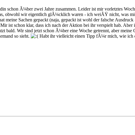
undin schon Ã¼ber zwei Jahre zusammen. Leider ist mir vorletztes Woche
as, obwohl wir eigentlich glÃ¼cklich waren - ich weiÃŸ nicht, was mic
, hat meine Sachen gepackt (naja, gepackt ist wohl der falsche Ausdruck
r ist schon klar, dass ich nach der Aktion bei ihr verspielt hab. Aber ic
atzt bald. Wir sind jetzt schon Ã¼ber eine Woche getrennt, aber mei
iemand so sieht.
Habt ihr vielleicht einen Tipp fÃ¼r mich, wie i