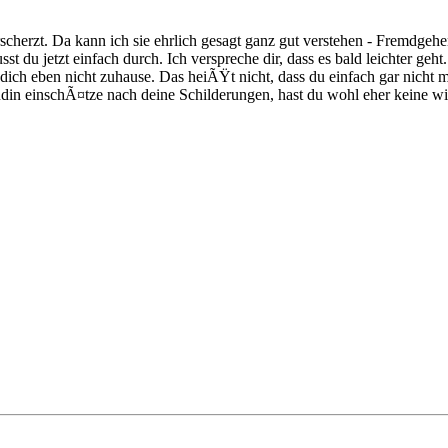
scherzt. Da kann ich sie ehrlich gesagt ganz gut verstehen - Fremdgehe
t du jetzt einfach durch. Ich verspreche dir, dass es bald leichter geht
ch eben nicht zuhause. Das heiÃŸt nicht, dass du einfach gar nicht meh
reundin einschÃ¤tze nach deine Schilderungen, hast du wohl eher kein