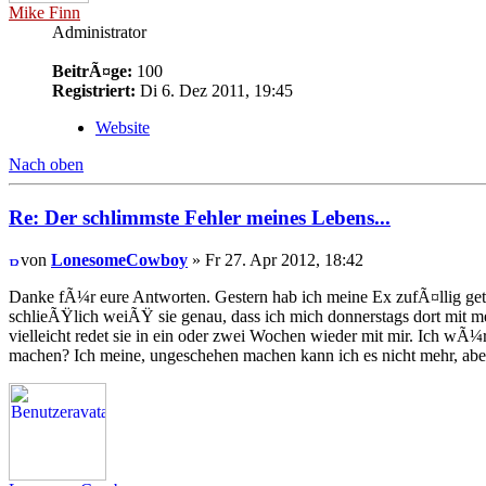
Mike Finn
Administrator
BeitrÃ¤ge:
100
Registriert:
Di 6. Dez 2011, 19:45
Website
Nach oben
Re: Der schlimmste Fehler meines Lebens...
von
LonesomeCowboy
» Fr 27. Apr 2012, 18:42
Danke fÃ¼r eure Antworten. Gestern hab ich meine Ex zufÃ¤llig getro
schlieÃŸlich weiÃŸ sie genau, dass ich mich donnerstags dort mit mein
vielleicht redet sie in ein oder zwei Wochen wieder mit mir. Ich wÃ¼rd
machen? Ich meine, ungeschehen machen kann ich es nicht mehr, abe