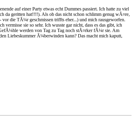
nende auf einer Party etwas echt Dummes passiert. Ich hatte zu viel
h da geritten hat!!!!). Als ob das nicht schon schlimm genug wÃ¤re,
 - vor die TÃ¼r geschmissen triffts eher...) und mich rausgeworfen.
h vermisse sie so sehr. Ich wusste gar nicht, dass es das gibt, ich
ne GefÃ¼hle werden von Tag zu Tag noch stÃ¤rker fÃ¼r sie. Am
ch den Liebeskummer Ã¼berwinden kann? Das macht mich kaputt,