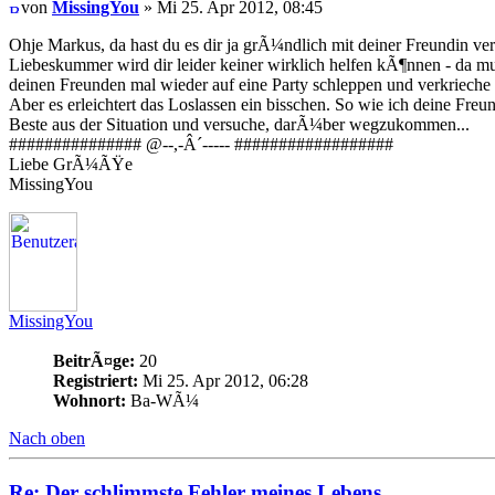
von
MissingYou
» Mi 25. Apr 2012, 08:45
Ohje Markus, da hast du es dir ja grÃ¼ndlich mit deiner Freundin ver
Liebeskummer wird dir leider keiner wirklich helfen kÃ¶nnen - da muss
deinen Freunden mal wieder auf eine Party schleppen und verkrieche di
Aber es erleichtert das Loslassen ein bisschen. So wie ich deine F
Beste aus der Situation und versuche, darÃ¼ber wegzukommen...
############### @--,-Â´----- ##################
Liebe GrÃ¼ÃŸe
MissingYou
MissingYou
BeitrÃ¤ge:
20
Registriert:
Mi 25. Apr 2012, 06:28
Wohnort:
Ba-WÃ¼
Nach oben
Re: Der schlimmste Fehler meines Lebens...