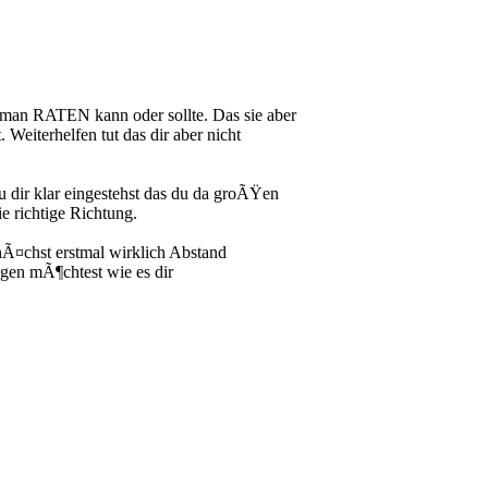
 man RATEN kann oder sollte. Das sie aber
 Weiterhelfen tut das dir aber nicht
du dir klar eingestehst das du da groÃŸen
ie richtige Richtung.
unÃ¤chst erstmal wirklich Abstand
agen mÃ¶chtest wie es dir