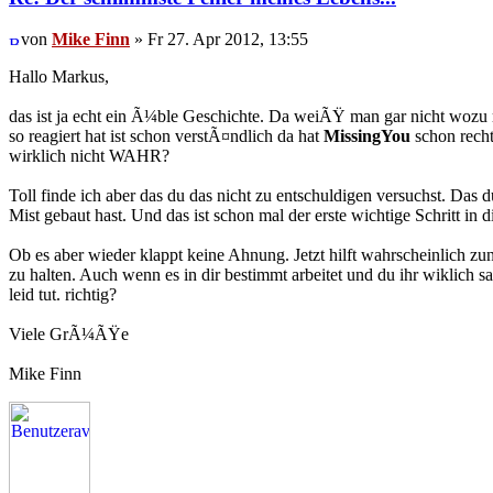
von
Mike Finn
» Fr 27. Apr 2012, 13:55
Hallo Markus,
das ist ja echt ein Ã¼ble Geschichte. Da weiÃŸ man gar nicht wozu
so reagiert hat ist schon verstÃ¤ndlich da hat
MissingYou
schon recht.
wirklich nicht WAHR?
Toll finde ich aber das du das nicht zu entschuldigen versuchst. Das 
Mist gebaut hast. Und das ist schon mal der erste wichtige Schritt in d
Ob es aber wieder klappt keine Ahnung. Jetzt hilft wahrscheinlich z
zu halten. Auch wenn es in dir bestimmt arbeitet und du ihr wiklich s
leid tut. richtig?
Viele GrÃ¼ÃŸe
Mike Finn