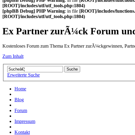
[phpBB Debug] PHP Warning
: in file
[ROOT]/includes/functions
[ROOT]/includes/utf/utf_tools.php:1804)
[phpBB Debug] PHP Warning
: in file
[ROOT]/includes/functions
[ROOT]/includes/utf/utf_tools.php:1804)
Ex Partner zurÃ¼ck Forum u
Kostenloses Forum zum Thema Ex Partner zurÃ¼ckgewinnen, Partne
Zum Inhalt
Erweiterte Suche
Home
Blog
Forum
Impressum
Kontakt