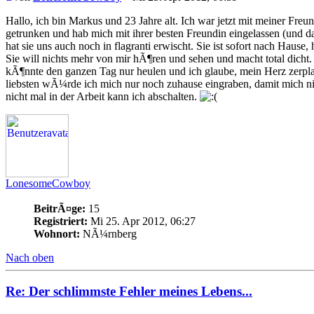
Hallo, ich bin Markus und 23 Jahre alt. Ich war jetzt mit meiner Fre
getrunken und hab mich mit ihrer besten Freundin eingelassen (und d
hat sie uns auch noch in flagranti erwischt. Sie ist sofort nach Hause
Sie will nichts mehr von mir hÃ¶ren und sehen und macht total dicht. Mi
kÃ¶nnte den ganzen Tag nur heulen und ich glaube, mein Herz zerpl
liebsten wÃ¼rde ich mich nur noch zuhause eingraben, damit mich n
nicht mal in der Arbeit kann ich abschalten.
LonesomeCowboy
BeitrÃ¤ge:
15
Registriert:
Mi 25. Apr 2012, 06:27
Wohnort:
NÃ¼rnberg
Nach oben
Re: Der schlimmste Fehler meines Lebens...