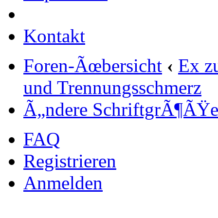
Kontakt
Foren-Ãœbersicht
‹
Ex z
und Trennungsschmerz
Ã„ndere SchriftgrÃ¶ÃŸ
FAQ
Registrieren
Anmelden