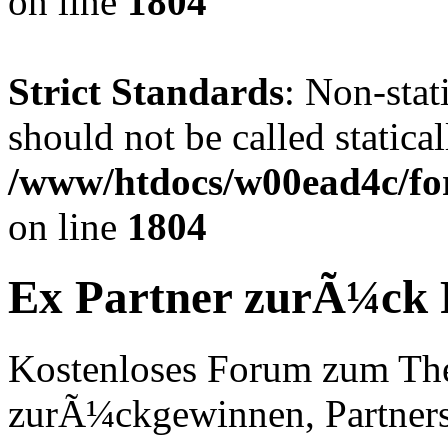
on line
1804
Strict Standards
: Non-stat
should not be called statical
/www/htdocs/w00ead4c/for
on line
1804
Ex Partner zurÃ¼ck
Kostenloses Forum zum Th
zurÃ¼ckgewinnen, Partners