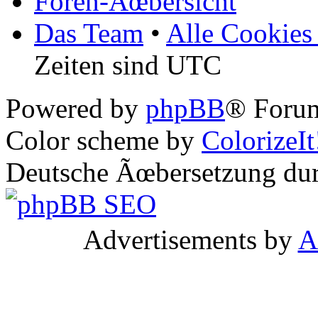
Foren-Ãœbersicht
Das Team
•
Alle Cookies
Zeiten sind UTC
Powered by
phpBB
® Forum
Color scheme by
ColorizeIt
Deutsche Ãœbersetzung du
Advertisements by
A