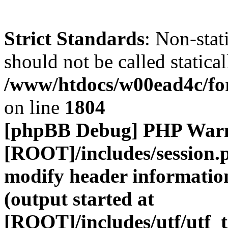
Strict Standards
: Non-stat
should not be called statical
/www/htdocs/w00ead4c/for
on line
1804
[phpBB Debug] PHP War
[ROOT]/includes/session.
modify header information
(output started at
[ROOT]/includes/utf/utf_