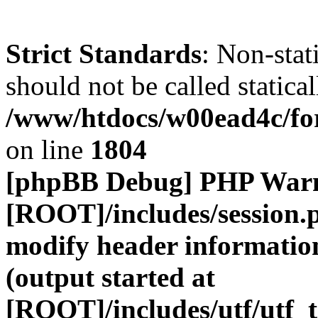
Strict Standards
: Non-stat
should not be called statical
/www/htdocs/w00ead4c/for
on line
1804
[phpBB Debug] PHP War
[ROOT]/includes/session.
modify header information
(output started at
[ROOT]/includes/utf/utf_