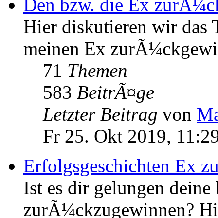
Den bzw. die Ex zurÃ¼
Hier diskutieren wir das
meinen Ex zurÃ¼ckgewi
71
Themen
583
BeitrÃ¤ge
Letzter Beitrag
von
Ma
Fr 25. Okt 2019, 11:2
Erfolgsgeschichten Ex 
Ist es dir gelungen deine
zurÃ¼ckzugewinnen? Hier