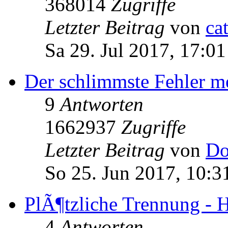
368014
Zugriffe
Letzter Beitrag
von
ca
Sa 29. Jul 2017, 17:01
Der schlimmste Fehler me
9
Antworten
1662937
Zugriffe
Letzter Beitrag
von
Do
So 25. Jun 2017, 10:3
PlÃ¶tzliche Trennung - H
4
Antworten