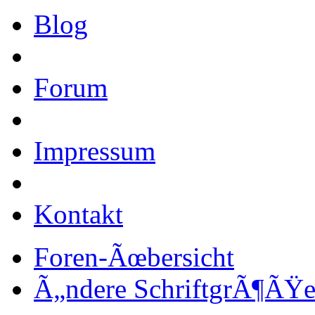
Blog
Forum
Impressum
Kontakt
Foren-Ãœbersicht
Ã„ndere SchriftgrÃ¶ÃŸ