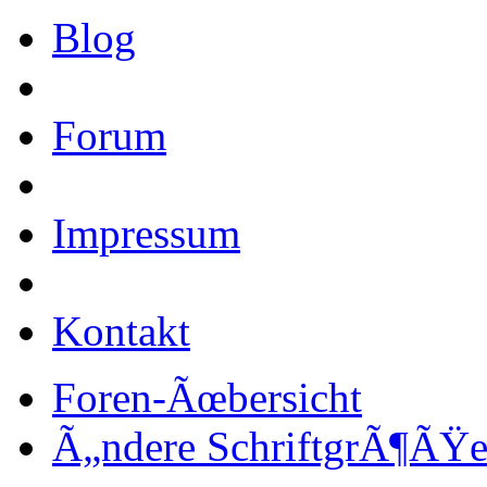
Blog
Forum
Impressum
Kontakt
Foren-Ãœbersicht
Ã„ndere SchriftgrÃ¶ÃŸ