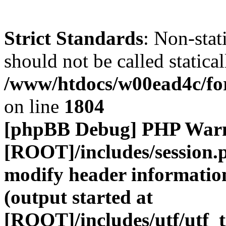
Strict Standards
: Non-stat
should not be called statical
/www/htdocs/w00ead4c/for
on line
1804
[phpBB Debug] PHP War
[ROOT]/includes/session.
modify header information
(output started at
[ROOT]/includes/utf/utf_