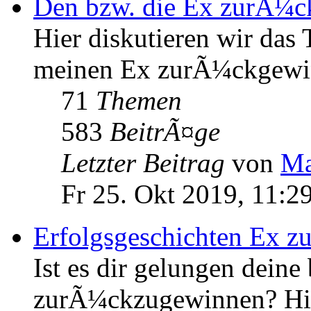
Den bzw. die Ex zurÃ¼
Hier diskutieren wir das
meinen Ex zurÃ¼ckgewi
71
Themen
583
BeitrÃ¤ge
Letzter Beitrag
von
Ma
Fr 25. Okt 2019, 11:2
Erfolgsgeschichten Ex 
Ist es dir gelungen deine
zurÃ¼ckzugewinnen? Hier