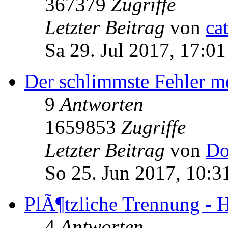
367379
Zugriffe
Letzter Beitrag
von
ca
Sa 29. Jul 2017, 17:01
Der schlimmste Fehler me
9
Antworten
1659853
Zugriffe
Letzter Beitrag
von
Do
So 25. Jun 2017, 10:3
PlÃ¶tzliche Trennung - H
4
Antworten