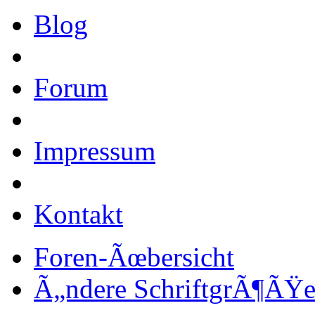
Blog
Forum
Impressum
Kontakt
Foren-Ãœbersicht
Ã„ndere SchriftgrÃ¶ÃŸ