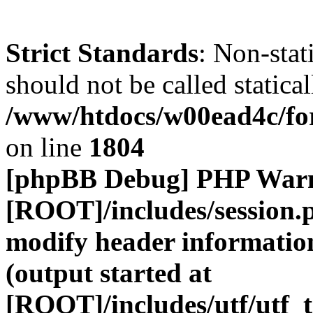
Strict Standards
: Non-stat
should not be called statical
/www/htdocs/w00ead4c/for
on line
1804
[phpBB Debug] PHP War
[ROOT]/includes/session.
modify header information
(output started at
[ROOT]/includes/utf/utf_