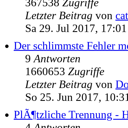
367538
Zugriffe
Letzter Beitrag
von
ca
Sa 29. Jul 2017, 17:01
Der schlimmste Fehler me
9
Antworten
1660653
Zugriffe
Letzter Beitrag
von
Do
So 25. Jun 2017, 10:3
PlÃ¶tzliche Trennung - H
4
Antworten