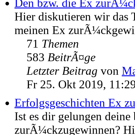
Den bzw. die Ex zurÃ¼
Hier diskutieren wir das
meinen Ex zurÃ¼ckgewi
71
Themen
583
BeitrÃ¤ge
Letzter Beitrag
von
Ma
Fr 25. Okt 2019, 11:2
Erfolgsgeschichten Ex 
Ist es dir gelungen deine
zurÃ¼ckzugewinnen? Hier